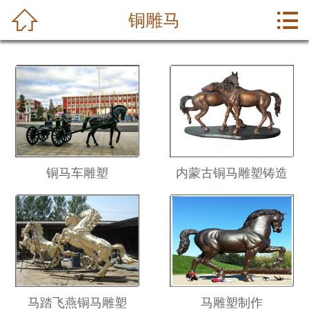



铜雕马
首页
关于我们
产品中心
新闻中心
成功案例
铜马车雕塑
内蒙古铜马雕塑铸造
荣誉资质
公司动态
联系我们
马踏飞燕铜马雕塑
马雕塑制作