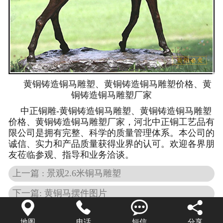
黄铜铸造铜马雕塑、黄铜铸造铜马雕塑价格、黄
铜铸造铜马雕塑厂家
中正铜雕-
黄铜铸造铜马雕塑、黄铜铸造铜马雕塑
价格、黄铜铸造铜马雕塑厂家
，河北中正铜工艺品有
限公司是拥有完整、科学的质量管理体系。本公司的
诚信、实力和产品质量获得业界的认可。欢迎各界朋
友莅临参观、指导和业务洽谈。
上一篇 : 景观2.6米铜马雕塑
下一篇: 黄铜马摆件图片




返回列表
地图
电话
短信
分享