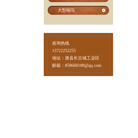
大型铜马
咨询热线
13722252255
地址：唐县长古城工业区
邮箱：858668188@qq.com