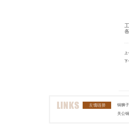
上
下
铜狮
关公